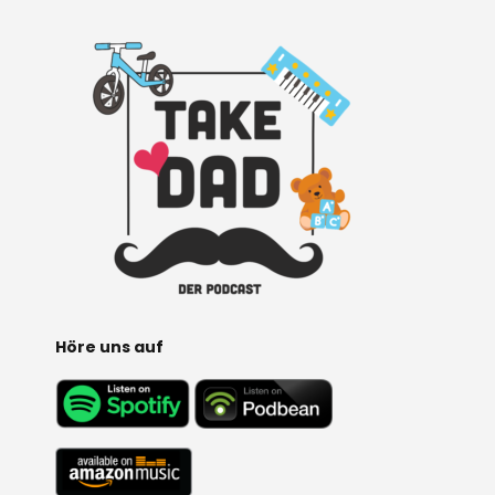
A
L
T
E
R
N
A
T
I
V
E
:
Höre uns auf