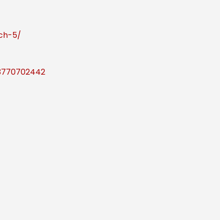
ich-5/
83770702442