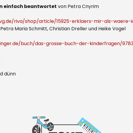
gen einfach beantwortet
von Petra Cnyrim
g.de/riva/shop/article/15925-erklaers-mir-als-waere-
Petra Maria Schmitt, Christian Dreller und Heike Vogel
A
tinger.de/buch/das-grosse-buch-der-kinderfragen/97
nd dünn