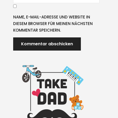
NAME, E-MAIL-ADRESSE UND WEBSITE IN
DIESEM BROWSER FÜR MEINEN NÄCHSTEN
KOMMENTAR SPEICHERN.
A
L
T
E
R
N
A
T
I
V