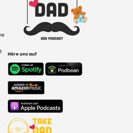
he
t
Höre uns auf