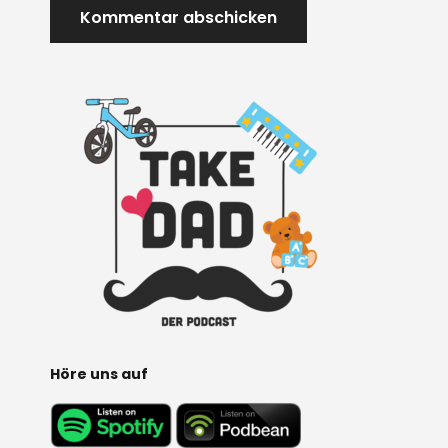
A
L
T
E
R
N
A
T
I
V
E
:
Höre uns auf