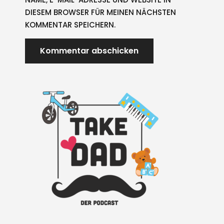
DIESEM BROWSER FÜR MEINEN NÄCHSTEN
KOMMENTAR SPEICHERN.
A
L
T
E
R
N
A
T
I
V
E
: