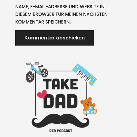
NAME, E-MAIL-ADRESSE UND WEBSITE IN
DIESEM BROWSER FÜR MEINEN NÄCHSTEN
KOMMENTAR SPEICHERN.
A
L
T
E
R
N
A
T
I
V
E