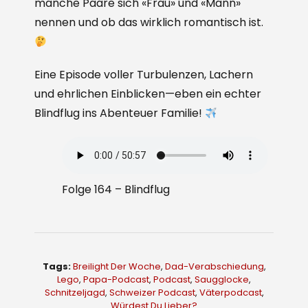
manche Paare sich «Frau» und «Mann»
nennen und ob das wirklich romantisch ist.
Eine Episode voller Turbulenzen, Lachern
und ehrlichen Einblicken—eben ein echter
Blindflug ins Abenteuer Familie!
Folge 164 – Blindflug
Tags:
Breilight Der Woche
,
Dad-Verabschiedung
,
Lego
,
Papa-Podcast
,
Podcast
,
Saugglocke
,
Schnitzeljagd
,
Schweizer Podcast
,
Väterpodcast
,
Würdest Du Lieber?