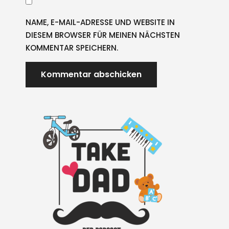
NAME, E-MAIL-ADRESSE UND WEBSITE IN
DIESEM BROWSER FÜR MEINEN NÄCHSTEN
KOMMENTAR SPEICHERN.
A
L
T
E
R
N
A
T
I
V