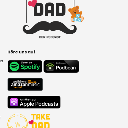
Höre uns auf
es
i