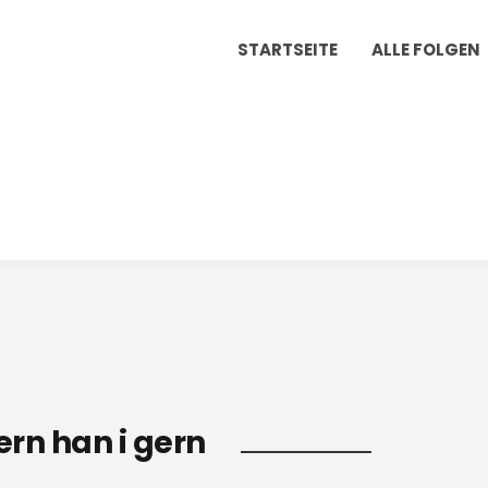
STARTSEITE
ALLE FOLGEN
rn han i gern