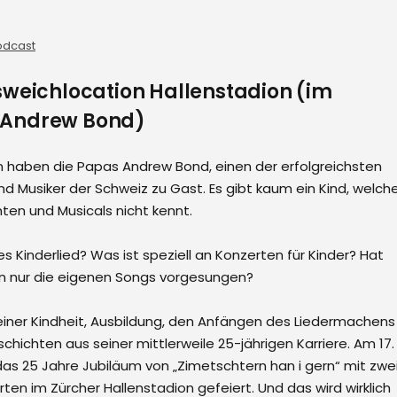
odcast
usweichlocation Hallenstadion (im
 Andrew Bond)
en haben die Papas Andrew Bond, einen der erfolgreichsten
d Musiker der Schweiz zu Gast. Es gibt kaum ein Kind, welch
hten und Musicals nicht kennt.
s Kinderlied? Was ist speziell an Konzerten für Kinder? Hat
n nur die eigenen Songs vorgesungen?
einer Kindheit, Ausbildung, den Anfängen des Liedermachens
ichten aus seiner mittlerweile 25-jährigen Karriere. Am 17.
as 25 Jahre Jubiläum von „Zimetschtern han i gern“ mit zwe
en im Zürcher Hallenstadion gefeiert. Und das wird wirklich