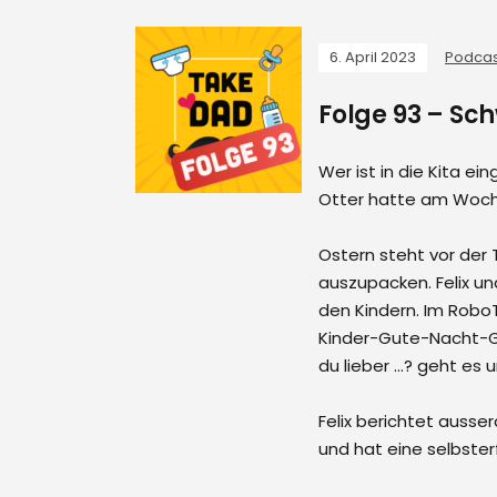
6. April 2023
Podcas
Folge 93 – Sc
Wer ist in die Kita 
Otter hatte am Woch
Ostern steht vor der T
auszupacken. Felix u
den Kindern. Im RoboT
Kinder-Gute-Nacht-Ge
du lieber …? geht es
Felix berichtet aus
und hat eine selbste