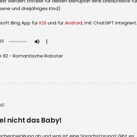
tellt werden: Erstelle für diesen Menüplan eine Einkaufsliste fü
ene und dreijähriges Kind)
rosoft Bing App für
iOS
und für
Android
, mit ChatGPT integriert
e 92 - Romantische Roboter
st
zel nicht das Baby!
chentwicklung ab und was ist eine Sprachstörung? Gibt es