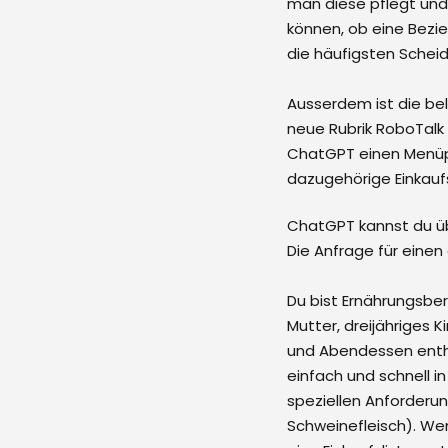
man diese pflegt und 
können, ob eine Bez
die häufigsten Schei
Ausserdem ist die bel
neue Rubrik RoboTalk 
ChatGPT einen Menüpl
dazugehörige Einkaufs
ChatGPT kannst du üb
Die Anfrage für eine
Du bist Ernährungsber
Mutter, dreijähriges K
und Abendessen entha
einfach und schnell i
speziellen Anforderu
Schweinefleisch). We