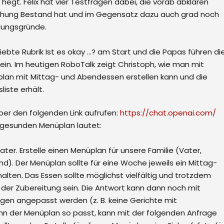
hegt. Felix hat vier Testfragen dabei, die vorab abklären
iehung Bestand hat und im Gegensatz dazu auch grad noch
dungsgründe.
iebte Rubrik Ist es okay …? am Start und die Papas führen di
ein. Im heutigen RoboTalk zeigt Christoph, wie man mit
an mit Mittag- und Abendessen erstellen kann und die
liste erhält.
er den folgenden Link aufrufen:
https://chat.openai.com/
n gesunden Menüplan lautet:
ater. Erstelle einen Menüplan für unsere Familie (Vater,
ind). Der Menüplan sollte für eine Woche jeweils ein Mittag-
lten. Das Essen sollte möglichst vielfältig und trotzdem
n der Zubereitung sein. Die Antwort kann dann noch mit
ngen angepasst werden (z. B. keine Gerichte mit
nn der Menüplan so passt, kann mit der folgenden Anfrage