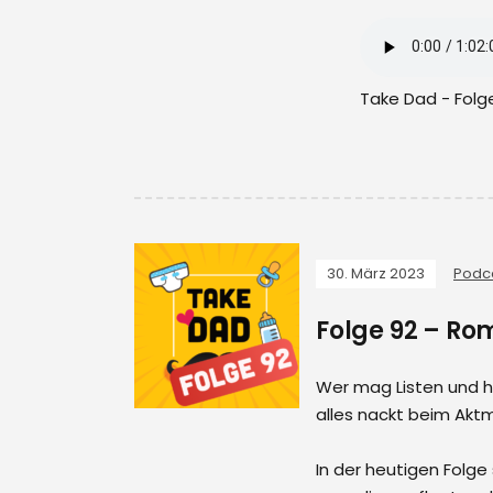
Take Dad - Folg
30. März 2023
Podc
Folge 92 – Ro
Wer mag Listen und h
alles nackt beim Akt
In der heutigen Folg