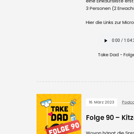
eine Einkaufsliste ers
3 Personen (2 Erwachs
Hier die Links zur Mic
Take Dad - Folg
16. März 2023
Podca
Folge 90 – Kit
Wovon hängt die Spra